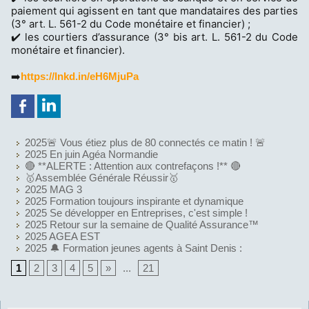
paiement qui agissent en tant que mandataires des parties
(3° art. L. 561-2 du Code monétaire et financier) ;
✔️ les courtiers d’assurance (3° bis art. L. 561-2 du Code
monétaire et financier).
➡️
https://lnkd.in/eH6MjuPa
2025🚨 Vous étiez plus de 80 connectés ce matin ! 🚨
2025 En juin Agéa Normandie
🔴 **ALERTE : Attention aux contrefaçons !** 🔴
🥇Assemblée Générale Réussir🥇
2025 MAG 3
2025 Formation toujours inspirante et dynamique
2025 Se développer en Entreprises, c'est simple !
2025 Retour sur la semaine de Qualité Assurance™
2025 AGEA EST
2025 🔔 Formation jeunes agents à Saint Denis :
1
2
3
4
5
»
...
21