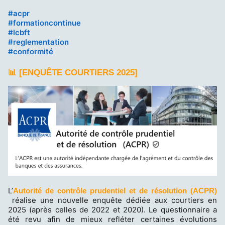
h
#
acpr
a
h
#
formationcontinue
s
a
h
#
lcbft
h
s
a
h
#
reglementation
t
h
s
a
h
#
conformité
a
t
h
s
a
g
a
t
h
s
📊 [ENQUÊTE COURTIERS 2025]
g
a
t
h
g
a
t
g
a
g
L’
Autorité de contrôle prudentiel et de résolution (ACPR)
réalise une nouvelle enquête dédiée aux courtiers en
2025 (après celles de 2022 et 2020). Le questionnaire a
été revu afin de mieux refléter certaines évolutions