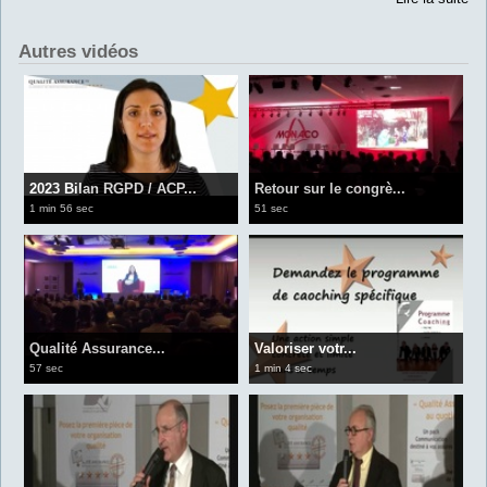
Autres vidéos
2023 Bilan RGPD / ACP...
Retour sur le congrè...
1 min 56 sec
51 sec
Qualité Assurance...
Valoriser votr...
57 sec
1 min 4 sec