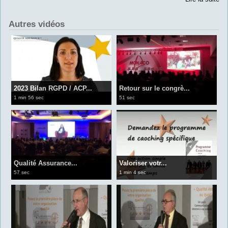
Autres vidéos
2023 Bilan RGPD / ACP...
Retour sur le congrè...
1 min 56 sec
51 sec
Qualité Assurance...
Valoriser votr...
57 sec
1 min 4 sec