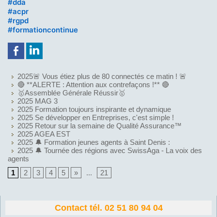
h
#
dda
a
h
#
acpr
s
a
h
#
rgpd
h
s
a
h
#
formationcontinue
t
h
s
a
a
t
h
s
g
a
t
h
g
a
t
g
a
2025🚨 Vous étiez plus de 80 connectés ce matin ! 🚨
g
🔴 **ALERTE : Attention aux contrefaçons !** 🔴
🥇Assemblée Générale Réussir🥇
2025 MAG 3
2025 Formation toujours inspirante et dynamique
2025 Se développer en Entreprises, c'est simple !
2025 Retour sur la semaine de Qualité Assurance™
2025 AGEA EST
2025 🔔 Formation jeunes agents à Saint Denis :
2025 🔔 Tournée des régions avec SwissAga - La voix des
agents
1
2
3
4
5
»
...
21
Contact tél. 02 51 80 94 04