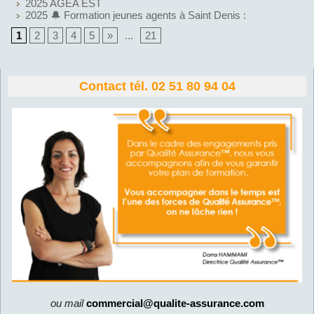
2025 AGEA EST
2025 🔔 Formation jeunes agents à Saint Denis :
1
2
3
4
5
»
...
21
Contact tél. 02 51 80 94 04
ou mail
commercial@qualite-assurance.com