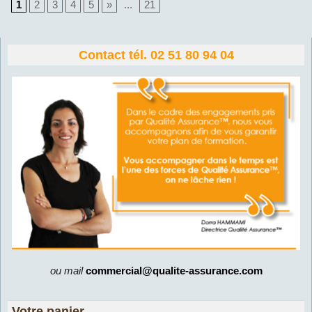
1
2
3
4
5
»
...
21
Contact tél. 02 51 80 94 04
ou mail
commercial@qualite-assurance.com
Votre panier