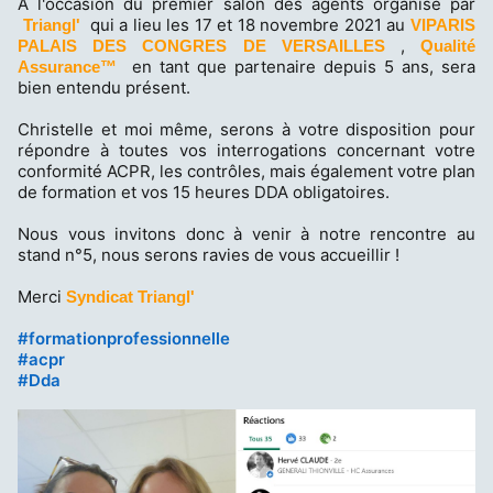
À l'occasion du premier salon des agents organisé par
qui a lieu les 17 et 18 novembre 2021 au
Triangl'
VIPARIS
,
PALAIS DES CONGRES DE VERSAILLES
Qualité
en tant que partenaire depuis 5 ans, sera
Assurance™
bien entendu présent.
Christelle 
et moi même, serons à votre disposition pour
répondre à toutes vos interrogations concernant votre
conformité ACPR, les contrôles, mais également votre plan
de formation et vos 15 heures DDA obligatoires.
Nous vous invitons donc à venir à notre rencontre au
stand n°5, nous serons ravies de vous accueillir !
Merci
Syndicat Triangl'
#
formationprofessionnelle
h
h
#
acpr
a
a
h
#
Dda
s
s
a
h
h
s
t
t
h
a
a
t
g
g
a