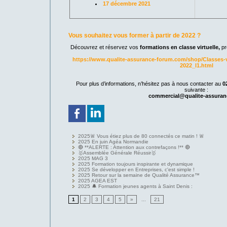
17 décembre 2021
Vous souhaitez vous former à partir de 2022 ?
Découvrez et réservez vos
formations en classe virtuelle,
pr
https://www.qualite-assurance-forum.com/shop/Classes-v
2022_l1.html
Pour plus d’informations, n’hésitez pas à nous contacter au
0
suivante :
commercial@qualite-assura
2025🚨 Vous étiez plus de 80 connectés ce matin ! 🚨
2025 En juin Agéa Normandie
🔴 **ALERTE : Attention aux contrefaçons !** 🔴
🥇Assemblée Générale Réussir🥇
2025 MAG 3
2025 Formation toujours inspirante et dynamique
2025 Se développer en Entreprises, c'est simple !
2025 Retour sur la semaine de Qualité Assurance™
2025 AGEA EST
2025 🔔 Formation jeunes agents à Saint Denis :
1
2
3
4
5
»
...
21