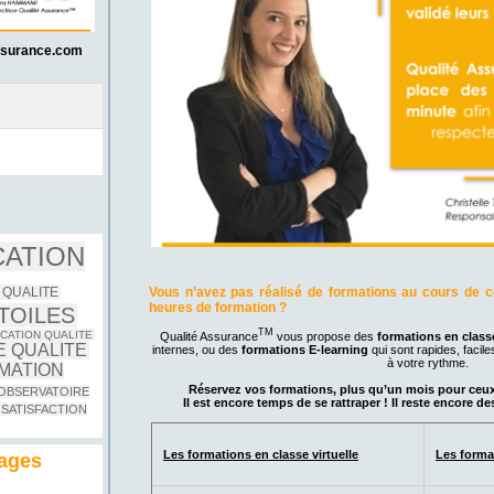
ssurance.com
CATION
Vous n’avez pas réalisé de formations au cours de 
 QUALITE
heures de formation ?
TOILES
TM
CATION QUALITE
Qualité Assurance
vous propose des
formations en classe
 QUALITE
internes, ou des
formations E-learning
qui sont rapides, faciles
à votre rythme.
MATION
Réservez vos formations,
plus qu’un mois pour ceux
OBSERVATOIRE
Il est encore temps de se rattraper ! Il reste encore d
SATISFACTION
Les formations en classe virtuelle
Les forma
nages