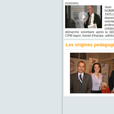
01/02/2011
Jea
NOBI
1925,
dep
orienta
profe
collab
démarche volontaire après la GED
CRM lagon, travail d'équipe, adhési
Les origines pedagog