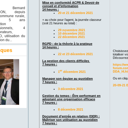
Mise en conformité ACPR & Devoir de
conseil et d’information
n Bernard
14 heures :
RON, depuis
20 et 21 décembre 2021
commune rurale,
+ au choix pour l’agent, la journée classeur
uis 5 ans
(soit 21 heures au total) :
tion
ssionnels, 4
29 novembre 2021
orateurs,
10 décembre 2021
, utilisation du
22 décembre 2021
on du...
RGPD : de la théorie à la pratique
14 heures :
iques
Choisissez
22 et 23 décembre 2021
totaliser v
Découvrez l
La gestion des clients difficiles
7 heures :
https://w
forum.com
er
DDA_l4.h
1
décembre 2021
Ou en cliqu
Manager son équipe au quotidien
7 heures :
20-09-21
3 décembre 2021
Gestion du temps : Être performant en
adoptant une organisation efficace
7 heures :
8 décembre 2021
Document d’entrée en relation (DER) :
Maîtriser son utilisation au quotidien
7 heures :