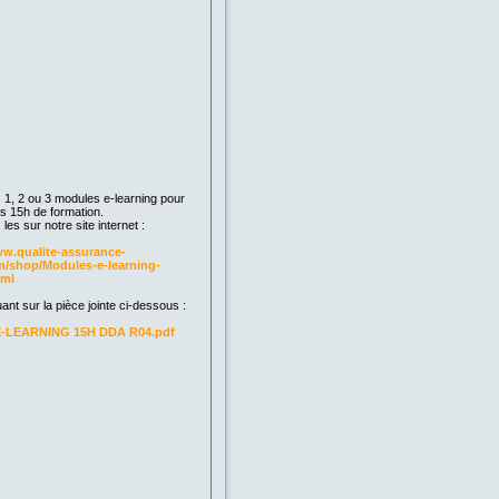
 1, 2 ou 3 modules e-learning pour
os 15h de formation.
es sur notre site internet :
ww.qualite-assurance-
/shop/Modules-e-learning-
tml
ant sur la pièce jointe ci-dessous :
 E-LEARNING 15H DDA R04.pdf