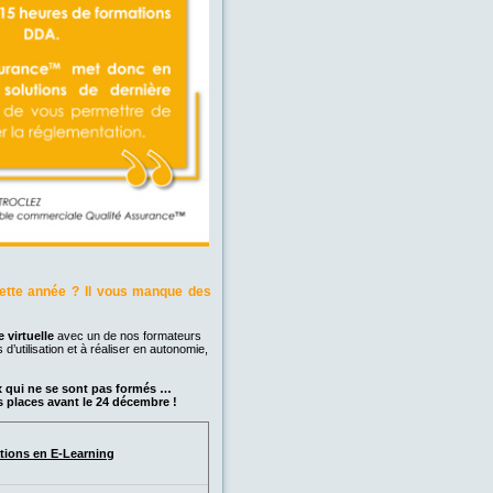
cette année ? Il vous manque des
 virtuelle
avec un de nos formateurs
 d’utilisation et à réaliser en autonomie,
 qui ne se sont pas formés …
es places avant le 24 décembre !
tions en E-Learning