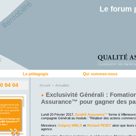
Le forum 
La pédagogie
Qui sommes-nous
80 94 04
Accueil
>
Actualités
Exclusivité Générali : Fomatio
Assurance™ pour gagner des pa
Lundi 20 Février 2017,
Qualité Assurance™
forme à Villeneuv
compagnie Générali au module : "Réaliser des actions commerci
Messieurs
Grégory
WIELS
et
Richard PESET
ainsi que leurs 
agence.