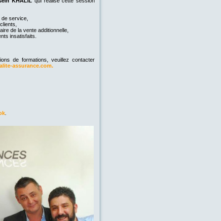
sein KHALIL
qui réalise cette session
 de service,
clients,
ire de la vente additionnelle,
ents insatisfaits.
ns de formations, veuillez contacter
lite-assurance.com.
ok
.