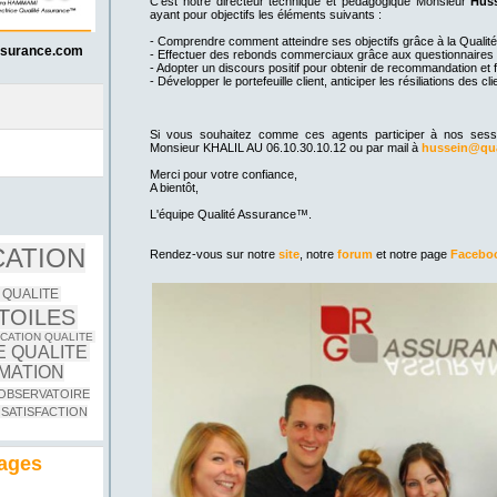
C'est notre directeur technique et pédagogique Monsieur
Hus
ayant pour objectifs les éléments suivants :
- Comprendre comment atteindre ses objectifs grâce à la Qualité
ssurance.com
- Effectuer des rebonds commerciaux grâce aux questionnaires 
- Adopter un discours positif pour obtenir de recommandation et fa
- Développer le portefeuille client, anticiper les résiliations des cli
Si vous souhaitez comme ces agents participer à nos sessio
Monsieur KHALIL AU 06.10.30.10.12 ou par mail à
hussein@qua
Merci pour votre confiance,
A bientôt,
L'équipe Qualité Assurance™.
CATION
Rendez-vous sur notre
site
, notre
forum
et notre page
Facebo
 QUALITE
TOILES
CATION QUALITE
 QUALITE
MATION
OBSERVATOIRE
SATISFACTION
nages