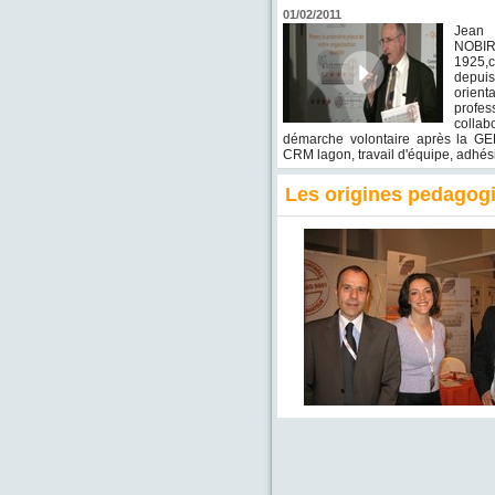
01/02/2011
Jea
NOBI
1925,
dep
orienta
profe
collab
démarche volontaire après la GED
CRM lagon, travail d'équipe, adhési
Les origines pedagog