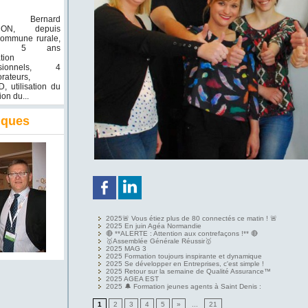
n Bernard
RON, depuis
commune rurale,
uis 5 ans
tion
ssionnels, 4
orateurs,
, utilisation du
on du...
iques
2025🚨 Vous étiez plus de 80 connectés ce matin ! 🚨
2025 En juin Agéa Normandie
🔴 **ALERTE : Attention aux contrefaçons !** 🔴
🥇Assemblée Générale Réussir🥇
2025 MAG 3
2025 Formation toujours inspirante et dynamique
2025 Se développer en Entreprises, c'est simple !
2025 Retour sur la semaine de Qualité Assurance™
2025 AGEA EST
2025 🔔 Formation jeunes agents à Saint Denis :
1
2
3
4
5
»
...
21