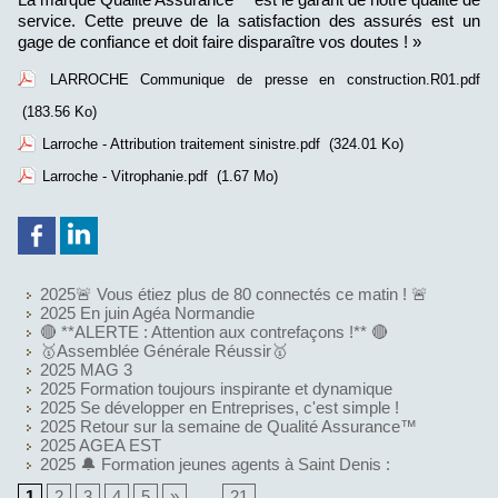
service. Cette preuve de la satisfaction des assurés est un
gage de confiance et doit faire disparaître vos doutes ! »
LARROCHE Communique de presse en construction.R01.pdf
(183.56 Ko)
Larroche - Attribution traitement sinistre.pdf
(324.01 Ko)
Larroche - Vitrophanie.pdf
(1.67 Mo)
2025🚨 Vous étiez plus de 80 connectés ce matin ! 🚨
2025 En juin Agéa Normandie
🔴 **ALERTE : Attention aux contrefaçons !** 🔴
🥇Assemblée Générale Réussir🥇
2025 MAG 3
2025 Formation toujours inspirante et dynamique
2025 Se développer en Entreprises, c'est simple !
2025 Retour sur la semaine de Qualité Assurance™
2025 AGEA EST
2025 🔔 Formation jeunes agents à Saint Denis :
1
2
3
4
5
»
...
21