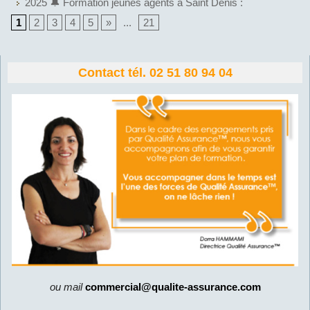
2025 🔔 Formation jeunes agents à Saint Denis :
1
2
3
4
5
»
...
21
Contact tél. 02 51 80 94 04
ou mail
commercial@qualite-assurance.com