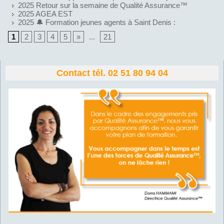
2025 Retour sur la semaine de Qualité Assurance™
2025 AGEA EST
2025 🔔 Formation jeunes agents à Saint Denis :
1
2
3
4
5
»
...
21
Contact tél. 02 51 80 94 04