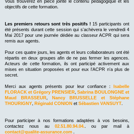
Vous trouverez en pièce jointe le contenu pédagogique et les
objectifs de cette formation.
Les premiers retours sont très positifs !
15 participants ont
été présents durant cette session qui s'achèvera le vendredi 4
Mai 2017 pour une journée dédiée au classeur ACPR qui sera
remis aux agents.
Pour ces quatre jours, les agents et leurs collaborateurs ont été
répartis en deux groupes afin de ne pas fermer les agences.
Acteurs de cette formation, ils ont participé activement aux
mises en situation proposées et pour eux l'ACPR n'a plus de
secret.
Merci aux agents présents pour leur confiance :
Isabelle
FLORACK et Grégory PRENSIER
,
Sabrina BOULONGNE et
Maud BRASSEUR
,
Nancy BRUSSELLE et Stéphane
THOURIGNY
,
Réginald CONION
et
Sébastien VANSUYT
.
Pour participer à nos formations adaptées à vos besoins,
contactez nous au
02.51.80.94.04.
. ou par mail à
contact@qualite-assurance.com
.