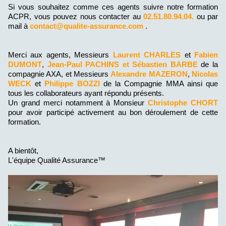
Si vous souhaitez comme ces agents suivre notre formation
ACPR, vous pouvez nous contacter au
02.51.80.94.04.
ou par
mail à
contact@qualite-assurance.com
.
Merci aux agents, Messieurs
Laurent CHARLES
et
Fabien
DUMONT
,
Jean-Paul PACHINS et Sébastien BARBE
de la
compagnie AXA, et Messieurs
Alexandre MAZERON
,
Nicolas
WECK
et
Philippe BOZZI
de la Compagnie MMA ainsi que
tous les collaborateurs ayant répondu présents.
Un grand merci notamment à Monsieur
Christophe CHORT
pour avoir participé activement au bon déroulement de cette
formation.
A bientôt,
L'équipe Qualité Assurance™