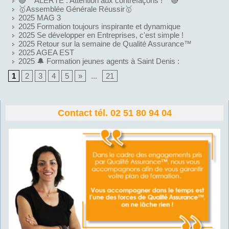
🔴 **ALERTE : Attention aux contrefaçons !** 🔴
🥇Assemblée Générale Réussir🥇
2025 MAG 3
2025 Formation toujours inspirante et dynamique
2025 Se développer en Entreprises, c'est simple !
2025 Retour sur la semaine de Qualité Assurance™
2025 AGEA EST
2025 🔔 Formation jeunes agents à Saint Denis :
1
2
3
4
5
»
...
21
Contact tél. 02 51 80 94 04