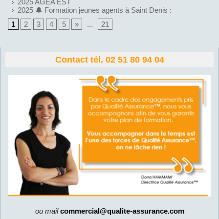
2025 AGEA EST
2025 🔔 Formation jeunes agents à Saint Denis :
1
2
3
4
5
»
...
21
Contact tél. 02 51 80 94 04
ou mail
commercial@qualite-assurance.com