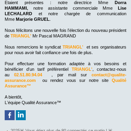
Etaient présentes : notre directrice Mme
Dorra
HAMMAMI,
notre assistante commerciale Mme
Lise
LECHALARD
et notre chargée de communication
Mme
Marjorie GRUEL
.
Nous félicitons une nouvelle fois l'élection du nouveau président
de
TRIANGL'
Mr Pascal MAGRAND
Nous remercions le syndicat
TRIANGL'
et ses organisateurs
pour nous avoir fait confiance une fois de plus.
Pour effectuer une formation adaptée à vos besoins et
bénéficier d'un tarif préférentiel
TRIANGL'
, contactez-nous
au
02.51.80.94.04
, par mail sur
contact@qualite-
assurance.com
ou rendez vous sur notre site
Qualité
Assurance™
A bientôt,
L'équipe Qualité Assurance™
2025🚨 Vous étiez plus de 80 connectés ce matin ! 🚨