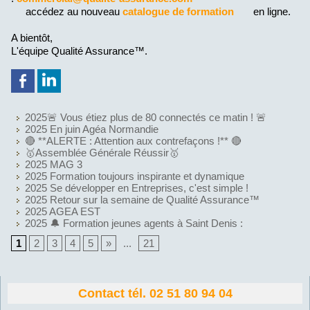
accédez au nouveau
catalogue de formation
en ligne.
A bientôt,
L'équipe Qualité Assurance™.
2025🚨 Vous étiez plus de 80 connectés ce matin ! 🚨
2025 En juin Agéa Normandie
🔴 **ALERTE : Attention aux contrefaçons !** 🔴
🥇Assemblée Générale Réussir🥇
2025 MAG 3
2025 Formation toujours inspirante et dynamique
2025 Se développer en Entreprises, c'est simple !
2025 Retour sur la semaine de Qualité Assurance™
2025 AGEA EST
2025 🔔 Formation jeunes agents à Saint Denis :
1
2
3
4
5
»
...
21
Contact tél. 02 51 80 94 04