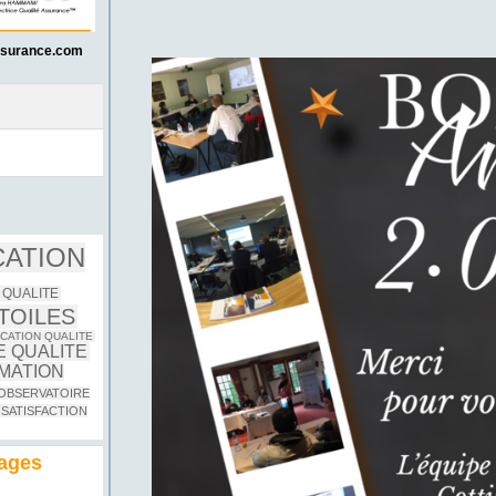
ssurance.com
CATION
 QUALITE
TOILES
CATION QUALITE
 QUALITE
MATION
OBSERVATOIRE
SATISFACTION
nages